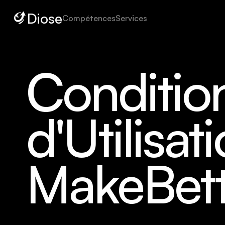
Diose
Compétences
Services
Condition
d'Utilisat
MakeBett