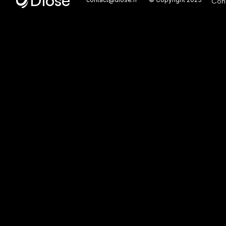
Diose
Cond