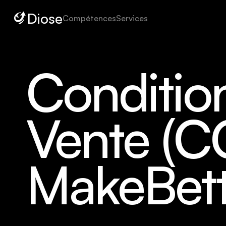
Diose
Compétences
Services
Condition
Vente (C
MakeBett